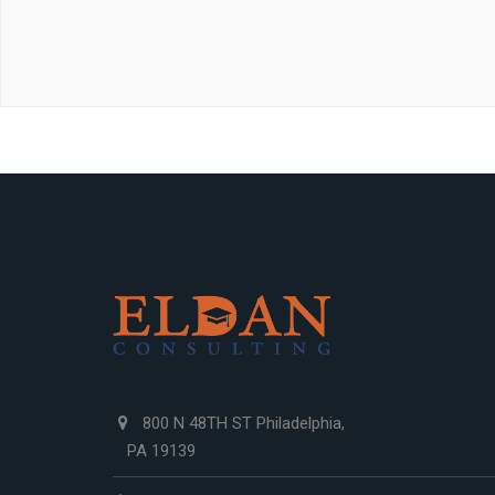
800 N 48TH ST Philadelphia,
PA 19139